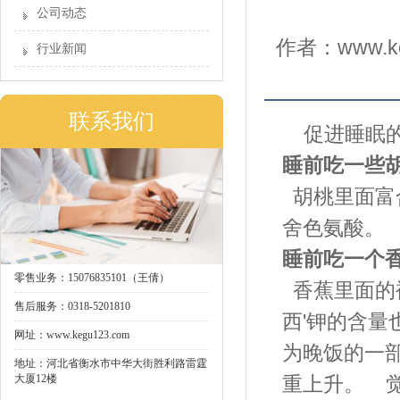
公司动态
作者：www.ke
行业新闻
联系我们
促进睡眠的
睡前吃一些
胡桃里面富
舍色氨酸。
睡前吃一个
零售业务：15076835101（王倩）
香蕉里面的
售后服务：0318-5201810
西'钾的含
网址：www.kegu123.com
为晚饭的一
地址：河北省衡水市中华大街胜利路雷霆
大厦12楼
重上升。 