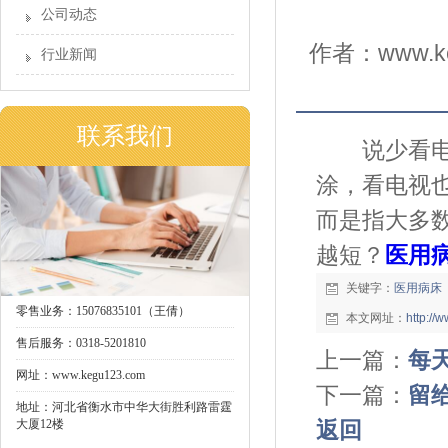
公司动态
作者：www.ke
行业新闻
联系我们
说少看电视
涂，看电视
而是指大多
越短？
医用
关键字：
医用病床
零售业务：15076835101（王倩）
本文网址：
http:/
售后服务：0318-5201810
上一篇：
每
网址：www.kegu123.com
下一篇：
留
地址：河北省衡水市中华大街胜利路雷霆
大厦12楼
返回