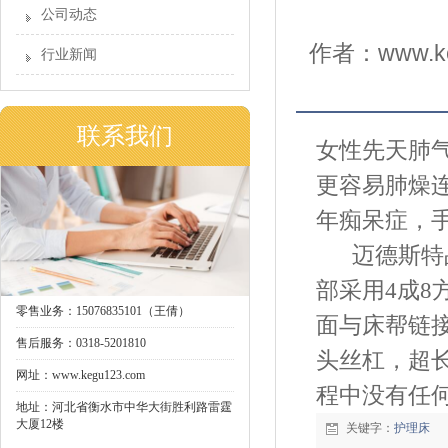
公司动态
作者：www.ke
行业新闻
联系我们
女性先天肺
更容易肺燥
年痴呆症，
迈德斯特
部采用
4
成
8
零售业务：15076835101（王倩）
面与床帮链
售后服务：0318-5201810
头丝杠，超
网址：www.kegu123.com
程中没有任
地址：河北省衡水市中华大街胜利路雷霆
大厦12楼
关键字：
护理床